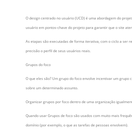
posted by Semsad Rehber on
11/İyl/18
O design centrado no usuário (UCD) é uma abordagem do projeto 
usuário em pontos-chave do projeto para garantir que o site aten
As etapas são executadas de forma iterativa, com o ciclo a ser r
precisão o perfil de seus usuários reais.
Grupos do foco
O que eles são? Um grupo do foco envolve incentivar um grupo con
sobre um determinado assunto.
Organizar grupos por foco dentro de uma organização igualment
Quando usar Grupos de foco são usados com muito mais frequênc
domínio (por exemplo, o que as tarefas de pessoas envolvem).