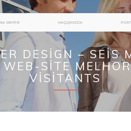
NA SƏHIFƏ
HAQQIMIZDA
PORT
ER DESIGN – SEIS
 WEB-SITE MELHOR
VISITANTS