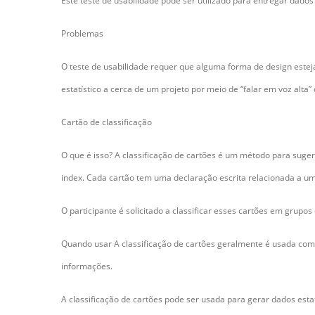
Este teste de usabilidade pode ser utilizado para entregar dados n
Problemas
O teste de usabilidade requer que alguma forma de design estej
estatístico a cerca de um projeto por meio de “falar em voz alta”
Cartão de classificação
O que é isso? A classificação de cartões é um método para suger
index. Cada cartão tem uma declaração escrita relacionada a um
O participante é solicitado a classificar esses cartões em grupo
Quando usar A classificação de cartões geralmente é usada como
informações.
A classificação de cartões pode ser usada para gerar dados estat