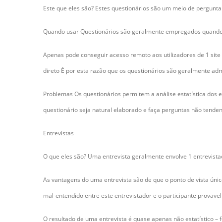
Este que eles são? Estes questionários são um meio de perguntar
Quando usar Questionários são geralmente empregados quando 
Apenas pode conseguir acesso remoto aos utilizadores de 1 si
direto É por esta razão que os questionários são geralmente adm
Problemas Os questionários permitem a análise estatística dos ef
questionário seja natural elaborado e faça perguntas não tenden
Entrevistas
O que eles são? Uma entrevista geralmente envolve 1 entrevista
As vantagens do uma entrevista são de que o ponto de vista ún
mal-entendido entre este entrevistador e o participante provave
O resultado de uma entrevista é quase apenas não estatístico – 