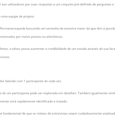
 aos utilizadores por suas respostas a um conjunto pré-definido de perguntas e
uma equipe de projeto:
te Permanecequeda buscando um tamanho do amostra maior do que têm a possibil
inistrados por meios postais ou eletrônicos.
eitos, o talvez possa aumentar a credibilidade de um estudo através do sua face 
ciosas.
dor falando com 1 participante do cada vez.
ico do um participante pode ser explorado em detalhes. Também igualmente sim
lmente será rapidamente identificado e tratado.
foi fundamental de que os relatos de entrevistas sejam cuidadosamente analisado