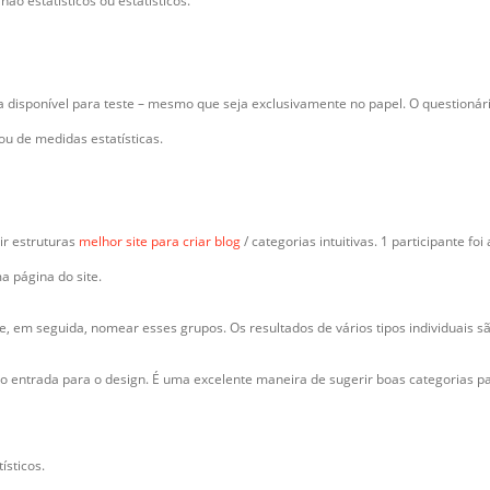
ão estatísticos ou estatísticos.
a disponível para teste – mesmo que seja exclusivamente no papel. O questionár
 ou de medidas estatísticas.
ir estruturas
melhor site para criar blog
/ categorias intuitivas. 1 participante f
a página do site.
s e, em seguida, nomear esses grupos. Os resultados de vários tipos individuais 
 entrada para o design. É uma excelente maneira de sugerir boas categorias par
ísticos.