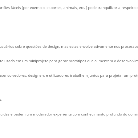
tões fáceis (por exemplo, esportes, animais, etc. ) pode tranquilizar a respeit
s usuários sobre questões de design, mas estes envolve ativamente nos processo
nte usado em um miniprojeto para gerar protótipos que alimentam o desenvolvim
nvolvedores, designers e utilizadores trabalhem juntos para projetar um protóti
s.
fluidas e pedem um moderador experiente com conhecimento profundo do domíni