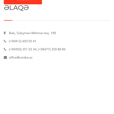
ƏLAQƏ
Bakı, Süleyman Rəhimov küç. 189
(+99412) 493 05 41
(+99450) 351 03 34, (+99477) 359 88 89
office@vizitka.az