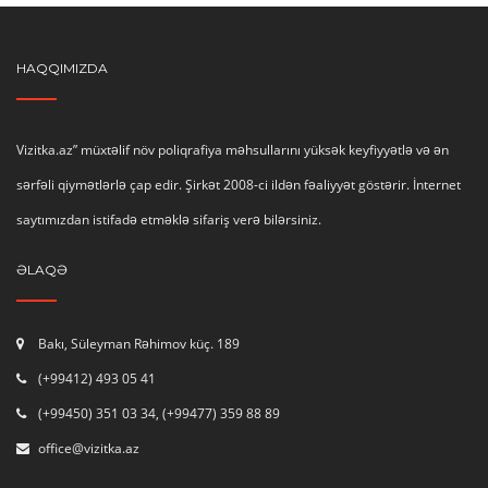
HAQQIMIZDA
Vizitka.az” müxtəlif növ poliqrafiya məhsullarını yüksək keyfiyyətlə və ən
sərfəli qiymətlərlə çap edir. Şirkət 2008-ci ildən fəaliyyət göstərir. İnternet
saytımızdan istifadə etməklə sifariş verə bilərsiniz.
ƏLAQƏ
Bakı, Süleyman Rəhimov küç. 189
(+99412) 493 05 41
(+99450) 351 03 34, (+99477) 359 88 89
office@vizitka.az