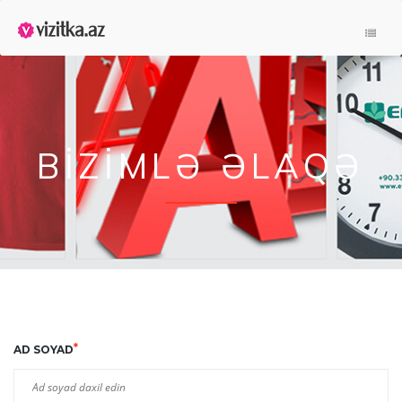
ANA SƏHIFƏ
HAQQIMIZDA
PORTFILO
BIZIMLƏ ƏLAQƏ
ƏLAQƏ
*
AD SOYAD