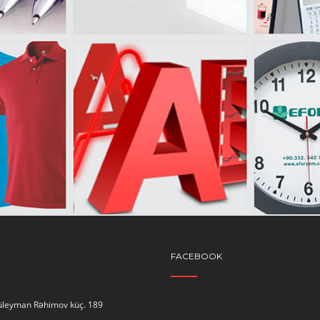
FACEBOOK
Süleyman Rəhimov küç. 189