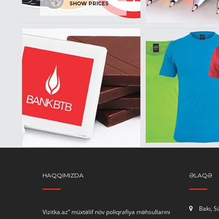
SHOW PRICES
HAQQIMIZDA
ƏLAQƏ
Bakı, 
Vizitka.az” müxtəlif növ poliqrafiya məhsullarını