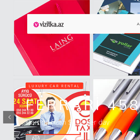
A
LUXURY CAR RENTAL
FERRARI 458
starting from $299 per day