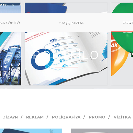
NA SƏHIFƏ
HAQQIMIZDA
PORT
PORTFİLO
DIZAYN
REKLAM
POLIQRAFIYA
PROMO
VIZITKA