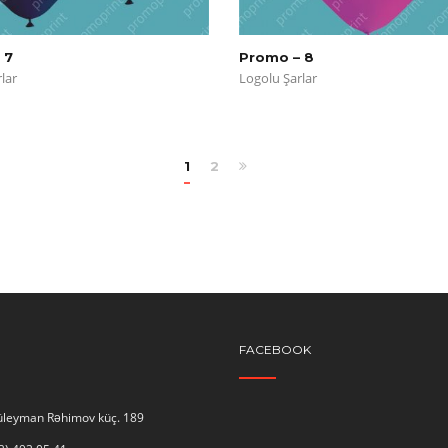
 7
Promo – 8
lar
Logolu Şarlar
1
2
FACEBOOK
Süleyman Rəhimov küç. 189