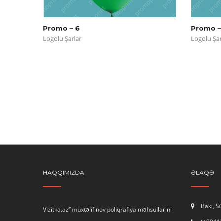
Promo – 6
Promo –
Logolu Şarlar
Logolu Şar
HAQQIMIZDA
ƏLAQƏ
Bakı, 
Vizitka.az” müxtəlif növ poliqrafiya məhsullarını