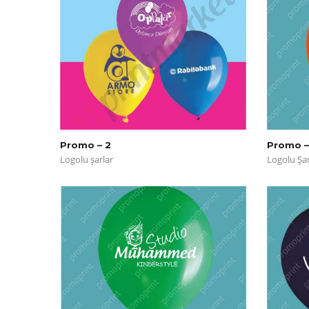
Promo – 2
Promo –
Logolu şarlar
Logolu Şar