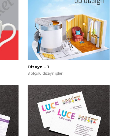
Dizayn – 1
3 ölçülü dizayn işləri