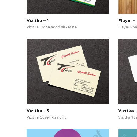
Vizitka – 1
Flayer – 
Vizitka Embawood şirkətinə
Flayer Spe
Vizitka – 5
Vizitka 
Vizitka Gözəllik salonu
Vizitka 18