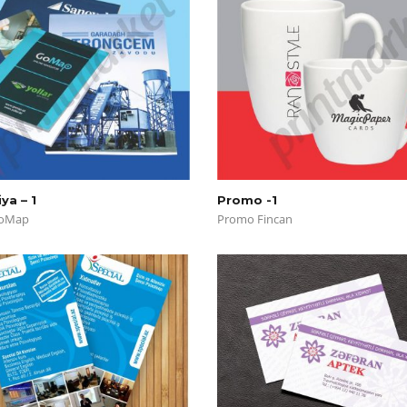
ya – 1
Promo -1
GoMap
Promo Fincan