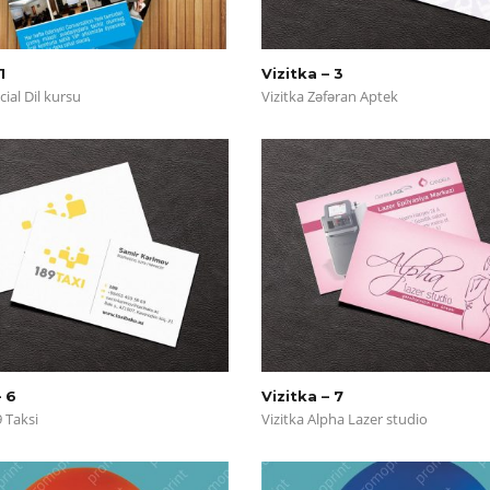
1
Vizitka – 3
cial Dil kursu
Vizitka Zəfəran Aptek
– 6
Vizitka – 7
9 Taksi
Vizitka Alpha Lazer studio