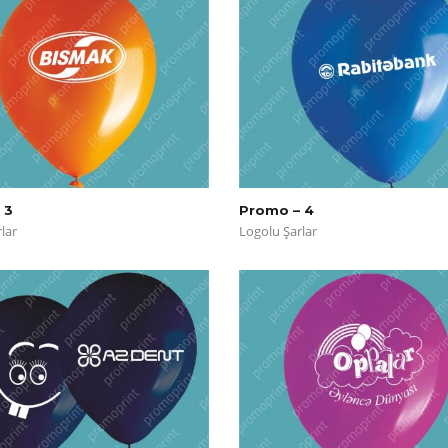
 3
Promo – 4
lar
Logolu Şarlar