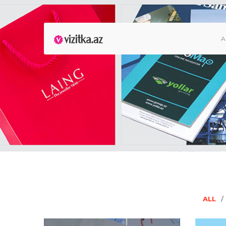
A
ALL