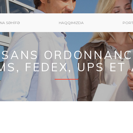
NA SƏHIFƏ
HAQQIMIZDA
PORT
 SANS ORDONNANC
MS, FEDEX, UPS ET