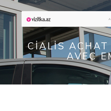
A
CIALIS ACHAT
AVEC E
posted by Semsad Rehber on
15/Noy/18