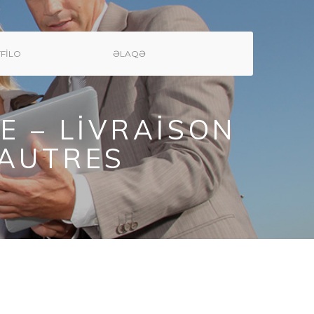
FILO
ƏLAQƏ
E – LIVRAISON
 AUTRES